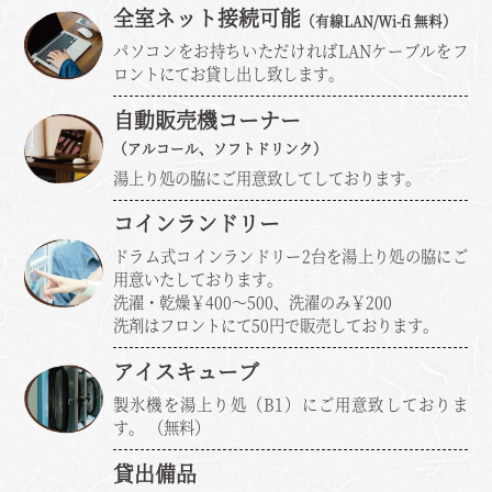
全室ネット接続可能
（有線LAN/Wi-fi 無料）
パソコンをお持ちいただければLANケーブルをフ
ロントにてお貸し出し致します。
自動販売機コーナー
（アルコール、ソフトドリンク）
湯上り処の脇にご用意致してしております。
コインランドリー
ドラム式コインランドリー2台を湯上り処の脇にご
用意いたしております。
洗濯・乾燥￥400～500、洗濯のみ￥200
洗剤はフロントにて50円で販売しております。
アイスキューブ
製氷機を湯上り処（B1）にご用意致しておりま
す。 （無料）
貸出備品