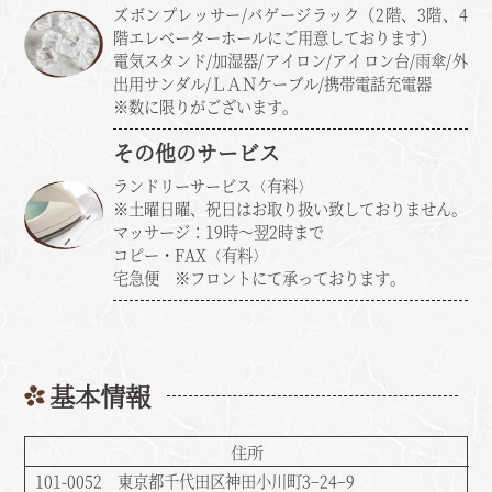
ズボンプレッサー/バゲージラック（2階、3階、4
階エレベーターホールにご用意しております）
電気スタンド/加湿器/アイロン/アイロン台/雨傘/外
出用サンダル/ＬＡＮケーブル/携帯電話充電器
※数に限りがございます。
その他のサービス
ランドリーサービス〈有料〉
※土曜日曜、祝日はお取り扱い致しておりません。
マッサージ：19時～翌2時まで
コピー・FAX〈有料〉
宅急便 ※フロントにて承っております。
基本情報
住所
101-0052 東京都千代田区神田小川町3−24−9