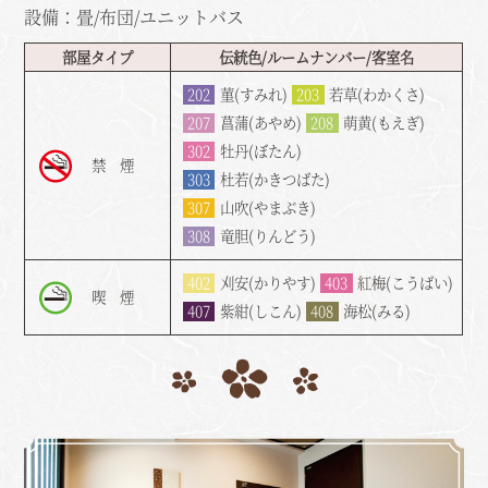
設備：畳/布団/ユニットバス
部屋タイプ
伝統色/ルームナンバー/客室名
202
菫(すみれ)
203
若草(わかくさ)
207
菖蒲(あやめ)
208
萌黄(もえぎ)
302
牡丹(ぼたん)
禁 煙
303
杜若(かきつばた)
307
山吹(やまぶき)
308
竜胆(りんどう)
402
刈安(かりやす)
403
紅梅(こうばい)
喫 煙
407
紫紺(しこん)
408
海松(みる)