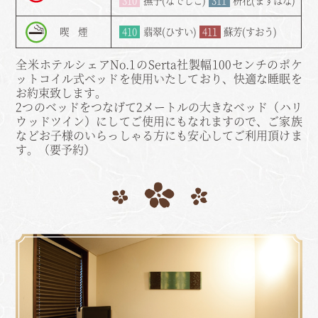
310
撫子(なでしこ)
311
枡花(ますはな)
喫 煙
410
翡翠(ひすい)
411
蘇芳(すおう)
全米ホテルシェアNo.1のSerta社製幅100センチのポケ
ットコイル式ベッドを使用いたしており、快適な睡眠を
お約束致します。
2つのベッドをつなげて2メートルの大きなベッド（ハリ
ウッドツイン）にしてご使用にもなれますので、ご家族
などお子様のいらっしゃる方にも安心してご利用頂けま
す。（要予約）