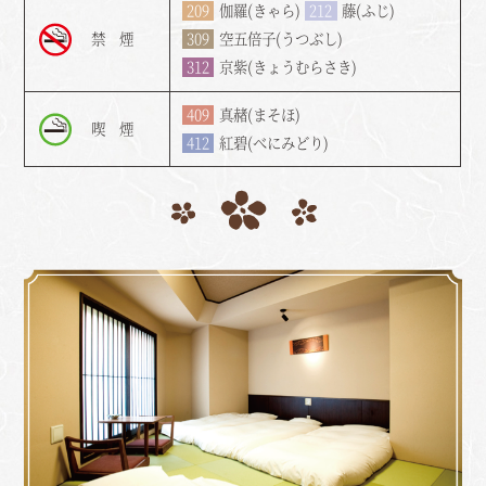
209
伽羅(きゃら)
212
藤(ふじ)
禁 煙
309
空五倍子(うつぶし)
312
京紫(きょうむらさき)
409
真赭(まそほ)
喫 煙
412
紅碧(べにみどり)