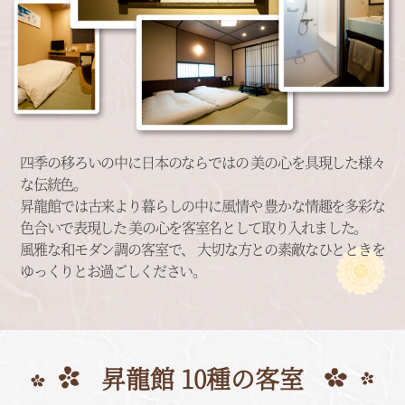
四季の移ろいの中に日本のならではの
美の心を具現した様々
な伝統色。
昇龍館では古来より暮らしの中に風情や
豊かな情趣を多彩な
色合いで表現した
美の心を客室名として取り入れました。
風雅な和モダン調の客室で、
大切な方との素敵なひとときを
ゆっくりとお過ごしください。
昇龍館 10種の客室