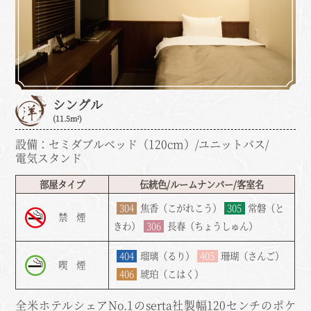
シングル
(11.5m²)
設備：セミダブルベッド（120cm）/ユニットバス/
電気スタンド
部屋タイプ
伝統色/ルームナンバー/客室名
304
焦香（こがれこう）
305
常磐（と
禁 煙
きわ）
306
長春（ちょうしゅん）
404
瑠璃（るり）
405
珊瑚（さんご）
喫 煙
406
琥珀（こはく）
全米ホテルシェアNo.1のserta社製幅120センチのポケ