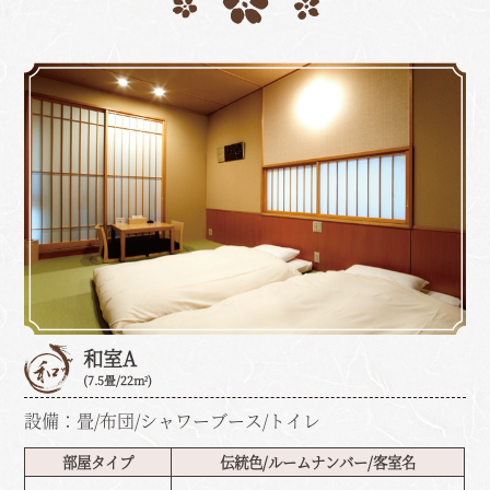
和室A
(7.5畳/22m²)
設備：畳/布団/シャワーブース/トイレ
部屋タイプ
伝統色/ルームナンバー/客室名