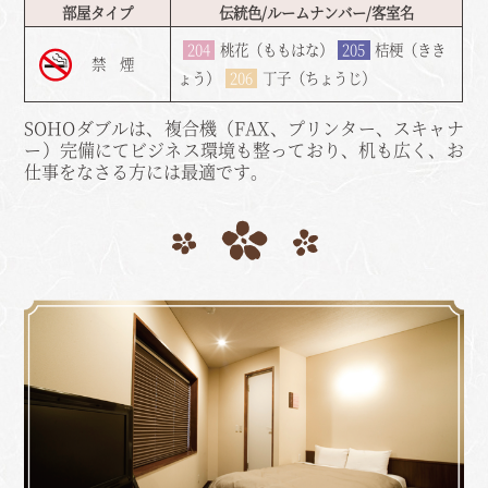
部屋タイプ
伝統色/ルームナンバー/客室名
204
桃花（ももはな）
205
桔梗（きき
禁 煙
ょう）
206
丁子（ちょうじ）
SOHOダブルは、複合機（FAX、プリンター、スキャナ
ー）完備にてビジネス環境も整っており、机も広く、お
仕事をなさる方には最適です。