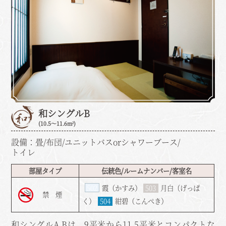
和シングルB
(10.5～11.6m²)
設備：畳/布団/ユニットバスorシャワーブース/
トイレ
部屋タイプ
伝統色/ルームナンバー/客室名
502
霞（かすみ）
503
月白（げっぱ
禁 煙
く）
504
紺碧（こんぺき）
和シングルA,Bは、9平米から11,5平米とコンパクトな