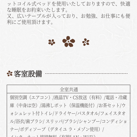
ットコイル式ベッドを使用いたしておりますので、快適
な睡眠をお約束いたします。
又、広いテーブルが入っており、お勉強、お仕事にも便
利にご使用頂けます。
客室設備
全室共通
個別空調（エアコン）/液晶TV・CS放送（有料）/電話・冷蔵
庫（中身は空）/湯沸しポット（保温機能付）/お茶セット/ウ
ォシュレット付トイレ/ドライヤー/バスタオル/フェイスタオ
ル/浴衣/歯ブラシ/ スリッパ/ブラシ/シャンプー/コンディショ
ナー/ボディソープ（デタイユ ラ・メゾン使用）/