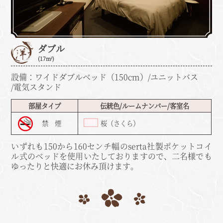
ダブル
(17m²)
設備：ワイドダブルベッド（150cm）/ユニットバス
/電気スタンド
部屋タイプ
伝統色/ルームナンバー/客室名
禁 煙
201
桜（さくら）
いずれも150から160センチ幅のserta社製ポケットコイ
ル式のベッドを使用いたしておりますので、二名様でも
ゆったりと快適にお休み頂けます。