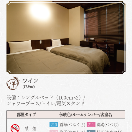
ツイン
(17.9m²)
設備：シングルベッド（100cm×2）/
シャワーブース/トイレ/電気スタンド
部屋タイプ
伝統色/ルームナンバー/客室名
210
露草(つゆくさ)
211
躑躅(つつじ)
禁 煙