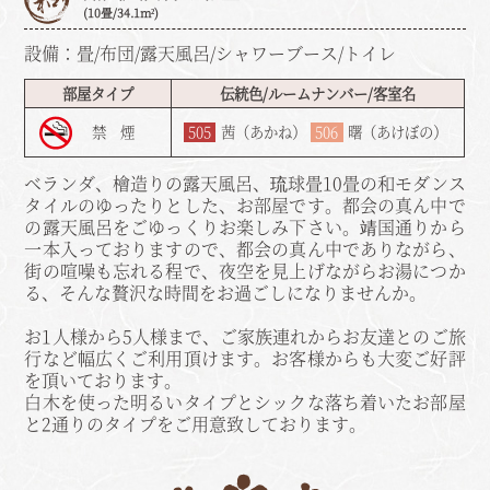
(10畳/34.1m²)
設備：畳/布団/露天風呂/シャワーブース/トイレ
部屋タイプ
伝統色/ルームナンバー/客室名
禁 煙
505
茜（あかね）
506
曙（あけぼの）
ベランダ、檜造りの露天風呂、琉球畳10畳の和モダンス
タイルのゆったりとした、お部屋です。都会の真ん中で
の露天風呂をごゆっくりお楽しみ下さい。靖国通りから
一本入っておりますので、都会の真ん中でありながら、
街の喧噪も忘れる程で、夜空を見上げながらお湯につか
る、そんな贅沢な時間をお過ごしになりませんか。
お1人様から5人様まで、ご家族連れからお友達とのご旅
行など幅広くご利用頂けます。お客様からも大変ご好評
を頂いております。
白木を使った明るいタイプとシックな落ち着いたお部屋
と2通りのタイプをご用意致しております。