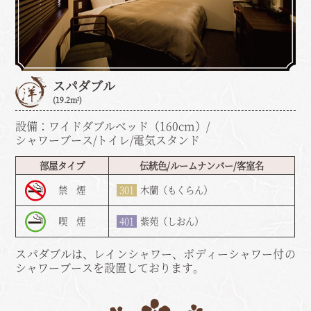
スパダブル
(19.2m²)
設備：ワイドダブルベッド（160cm）/
シャワーブース/トイレ/電気スタンド
部屋タイプ
伝統色/ルームナンバー/客室名
禁 煙
301
木蘭（もくらん）
喫 煙
401
紫苑（しおん）
スパダブルは、レインシャワー、ボディーシャワー付の
シャワーブースを設置しております。