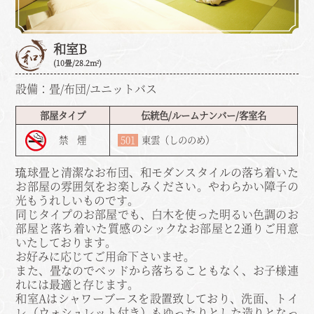
和室B
(10畳/28.2m²)
設備：畳/布団/ユニットバス
部屋タイプ
伝統色/ルームナンバー/客室名
禁 煙
501
東雲（しののめ）
琉球畳と清潔なお布団、和モダンスタイルの落ち着いた
お部屋の雰囲気をお楽しみください。やわらかい障子の
光もうれしいものです。
同じタイプのお部屋でも、白木を使った明るい色調のお
部屋と落ち着いた質感のシックなお部屋と2通りご用意
いたしております。
お好みに応じてご用命下さいませ。
また、畳なのでベッドから落ちることもなく、お子様連
れには最適と存じます。
和室Aはシャワーブースを設置致しており、洗面、トイ
レ（ウォシュレット付き）もゆったりとした造りとなっ