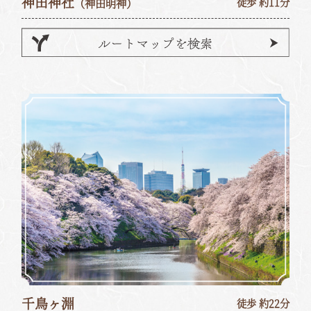
神田神社
（神田明神）
徒歩 約11分
千鳥ヶ淵
徒歩 約22分