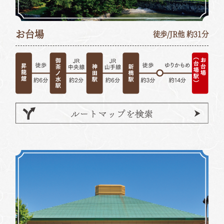
お台場
徒歩/JR他 約31分